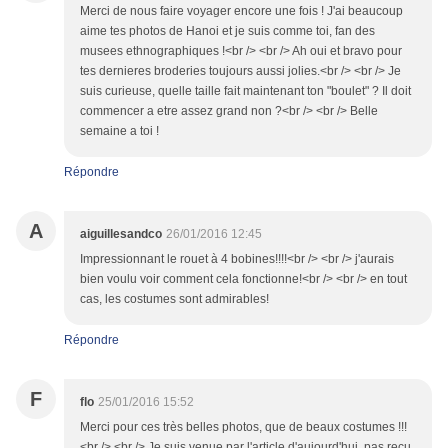
Merci de nous faire voyager encore une fois ! J'ai beaucoup
aime tes photos de Hanoi et je suis comme toi, fan des
musees ethnographiques !<br /> <br /> Ah oui et bravo pour
tes dernieres broderies toujours aussi jolies.<br /> <br /> Je
suis curieuse, quelle taille fait maintenant ton "boulet" ? Il doit
commencer a etre assez grand non ?<br /> <br /> Belle
semaine a toi !
Répondre
A
aiguillesandco
26/01/2016 12:45
Impressionnant le rouet à 4 bobines!!!!<br /> <br /> j'aurais
bien voulu voir comment cela fonctionne!<br /> <br /> en tout
cas, les costumes sont admirables!
Répondre
F
flo
25/01/2016 15:52
Merci pour ces très belles photos, que de beaux costumes !!!
<br /> <br /> Je suis venue par l'article d'aujourd'hui, pas reçu