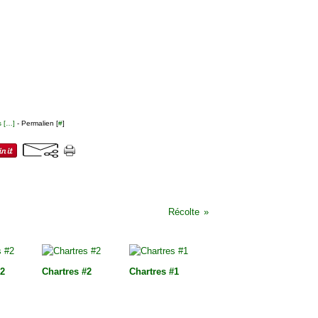
 [
…
]
- Permalien [
#
]
Récolte
#2
Chartres #2
Chartres #1