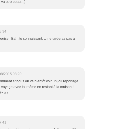
 va etre beau...;)
8:34
prise ! Bah, te connaissant, tu ne tarderas pas à
08/2015 08:20
mment et nous on va bientôt voir un joli reportage
 voyage avec toi même en restant à la maison !
/> biz
7:41