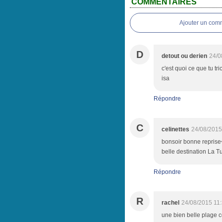
COMMENTAIRES
Ajouter un com
D
detout ou derien
24/0
c'est quoi ce que tu tr
isa
Répondre
C
celinettes
24/08/2015
bonsoir bonne reprise<
belle destination La Tu
Répondre
R
rachel
24/08/2015 11
une bien belle plage c