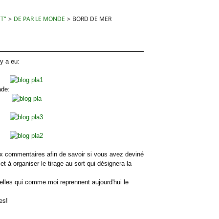
 T"
>
DE PAR LE MONDE
>
BORD DE MER
y a eu:
ade:
ommentaires afin de savoir si vous avez deviné
et à organiser le tirage au sort qui désignera la
es qui comme moi reprennent aujourd'hui le
es!