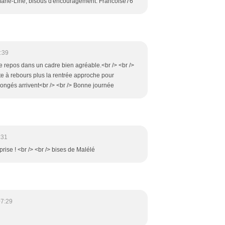
arie-Line, bisous d'encouragement. Francoise76
:39
e repos dans un cadre bien agréable.<br /> <br />
pte à rebours plus la rentrée approche pour
ongés arrivent<br /> <br /> Bonne journée
:31
rise ! <br /> <br /> bises de Malélé
07:29