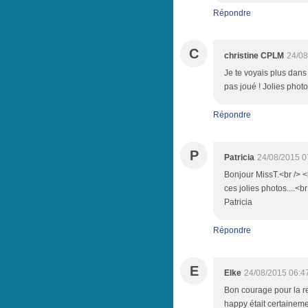
Répondre
C
christine CPLM
24/08
Je te voyais plus dans 
pas joué ! Jolies phot
Répondre
P
Patricia
24/08/2015 0
Bonjour MissT.<br /> <b
ces jolies photos....<
Patricia
Répondre
E
Elke
24/08/2015 06:4
Bon courage pour la r
happy était certaineme