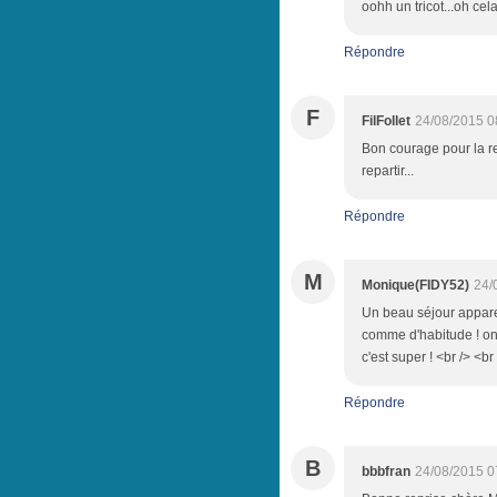
oohh un tricot...oh cela
Répondre
F
FilFollet
24/08/2015 0
Bon courage pour la re
repartir...
Répondre
M
Monique(FIDY52)
24/
Un beau séjour appare
comme d'habitude ! on
c'est super ! <br /> <br 
Répondre
B
bbbfran
24/08/2015 0