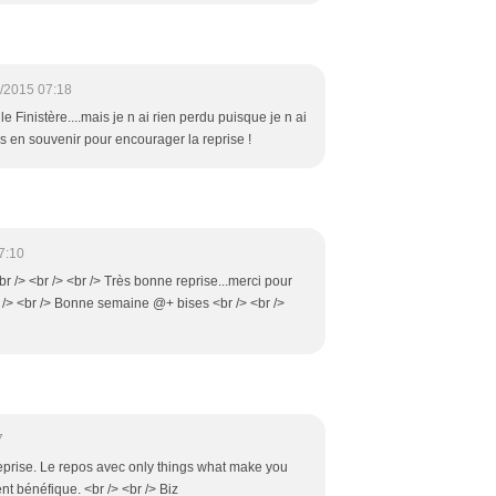
/2015 07:18
le Finistère....mais je n ai rien perdu puisque je n ai
os en souvenir pour encourager la reprise !
7:10
r /> <br /> <br /> Très bonne reprise...merci pour
br /> <br /> Bonne semaine @+ bises <br /> <br />
7
eprise. Le repos avec only things what make you
nt bénéfique. <br /> <br /> Biz