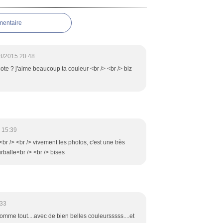
mentaire
8/2015 20:48
icote ? j'aime beaucoup ta couleur <br /> <br /> biz
 15:39
br /> <br /> vivement les photos, c'est une très
rballe<br /> <br /> bises
:33
omme tout....avec de bien belles couleursssss....et