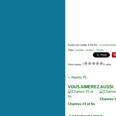
Posté par malile à 08:00 -
Commentaires
Tags:
voyage
,
jouez!
,
nature
Vous aimez ?
0 vote
Naples #3
VOUS AIMEREZ AUSSI :
Chartres 
Chartres #3 et fin