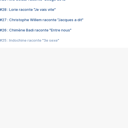
28 : Lorie raconte "Je vais vite"
#27 : Christophe Willem raconte "Jacques a dit"
#26 : Chimène Badi raconte "Entre nous"
#25 : Indochine raconte "3e sexe"
#24 : Zaho raconte "C'est chelou"
#23 : Patrick Bruel raconte "Au café des délices"
#22 : Kyo raconte "Le chemin"
#21 : Nolwenn Leroy raconte "Cassé"
#20 : Patrick Hernandez raconte "Born to be alive"
#19 : Lorie raconte "Près de moi"
#18 : Michael Jones raconte "A nos actes manqués" (avec Jean-Jacque
#17 : Khaled raconte "Aïcha"