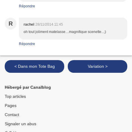
Répondre
R
rachel
28/11/2014 11:45
oh tout joliment matelasse....magnifique scenette...;)
Répondre
< Dans mon Tote Bag
Variation >
Hébergé par Canalblog
Top articles
Pages
Contact
Signaler un abus