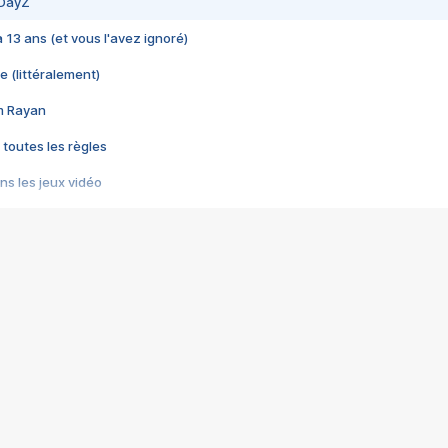
 DayZ
 a 13 ans (et vous l'avez ignoré)
e (littéralement)
im Rayan
 toutes les règles
s les jeux vidéo
us choquant de Rockstar ? - Le scandale BULLY
e plus moche de Steam
du RÊVE tourne au CAUCHEMAR
pendant 8 heures
it… à tort
umiliés par un jeu vidéo
ire - Final Fantasy 8