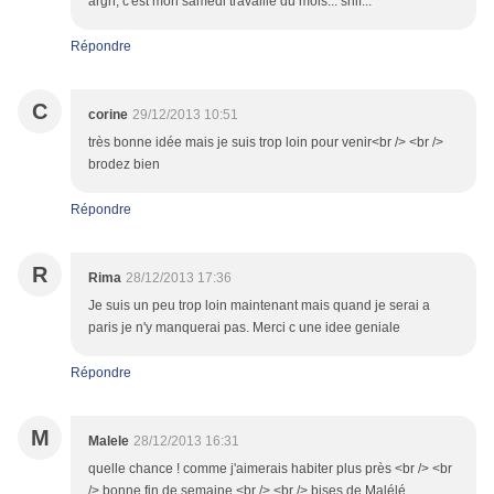
argh, c'est mon samedi travaillé du mois... snif...
Répondre
C
corine
29/12/2013 10:51
très bonne idée mais je suis trop loin pour venir<br /> <br />
brodez bien
Répondre
R
Rima
28/12/2013 17:36
Je suis un peu trop loin maintenant mais quand je serai a
paris je n'y manquerai pas. Merci c une idee geniale
Répondre
M
Malele
28/12/2013 16:31
quelle chance ! comme j'aimerais habiter plus près <br /> <br
/> bonne fin de semaine <br /> <br /> bises de Malélé