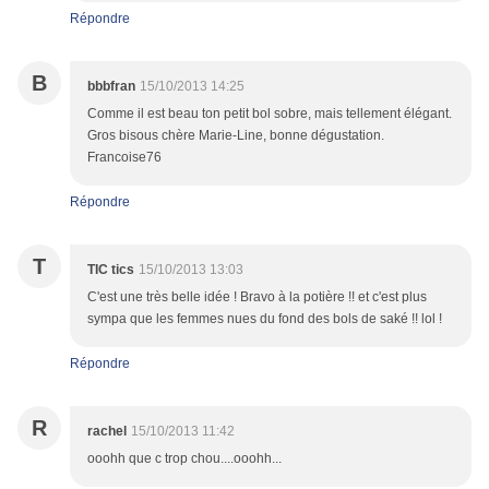
Répondre
B
bbbfran
15/10/2013 14:25
Comme il est beau ton petit bol sobre, mais tellement élégant.
Gros bisous chère Marie-Line, bonne dégustation.
Francoise76
Répondre
T
TIC tics
15/10/2013 13:03
C'est une très belle idée ! Bravo à la potière !! et c'est plus
sympa que les femmes nues du fond des bols de saké !! lol !
Répondre
R
rachel
15/10/2013 11:42
ooohh que c trop chou....ooohh...