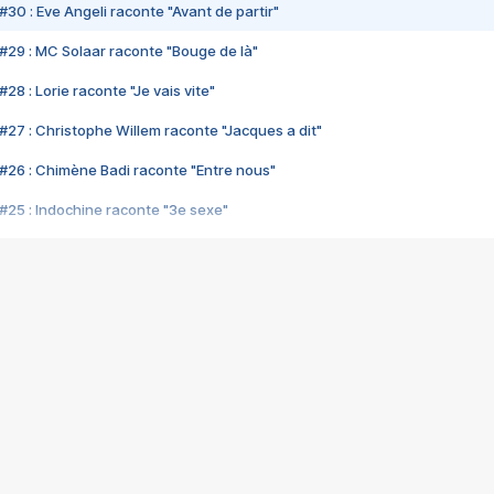
#30 : Eve Angeli raconte "Avant de partir"
#29 : MC Solaar raconte "Bouge de là"
28 : Lorie raconte "Je vais vite"
#27 : Christophe Willem raconte "Jacques a dit"
#26 : Chimène Badi raconte "Entre nous"
#25 : Indochine raconte "3e sexe"
#24 : Zaho raconte "C'est chelou"
#23 : Patrick Bruel raconte "Au café des délices"
#22 : Kyo raconte "Le chemin"
#21 : Nolwenn Leroy raconte "Cassé"
#20 : Patrick Hernandez raconte "Born to be alive"
#19 : Lorie raconte "Près de moi"
#18 : Michael Jones raconte "A nos actes manqués" (avec Jean-Jacque