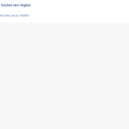
 toutes les règles
s les jeux vidéo
us choquant de Rockstar ? - Le scandale BULLY
e plus moche de Steam
du RÊVE tourne au CAUCHEMAR
pendant 8 heures
it… à tort
umiliés par un jeu vidéo
ire - Final Fantasy 8
ti un empire - Age of Empires
story DOFUS
tard, il crée l'un des pires jeux de tous les temps, MindsEye.