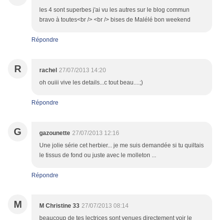
les 4 sont superbes j'ai vu les autres sur le blog commun
bravo à toutes<br /> <br /> bises de Malélé bon weekend
Répondre
R
rachel
27/07/2013 14:20
oh ouiii vive les details...c tout beau....;)
Répondre
G
gazounette
27/07/2013 12:16
Une jolie série cet herbier... je me suis demandée si tu quiltais
le tissus de fond ou juste avec le molleton ...
Répondre
M
M Christine 33
27/07/2013 08:14
beaucoup de tes lectrices sont venues directement voir le