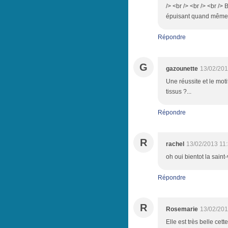
/> <br /> <br /> <br />
épuisant quand même 
Répondre
G
gazounette
13/02/201
Une réussite et le moti
tissus ?...
Répondre
R
rachel
13/02/2013 11
oh oui bientot la saint
Répondre
R
Rosemarie
13/02/201
Elle est très belle cett