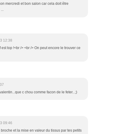
 Bon mercredi et bon salon car cela doit être
...
3 12:38
f est top !<br /> <br /> On peut encore le trouver ce
:37
-valentin...que c chou comme facon de le feter...;)
3 09:46
e broche et la mise en valeur du tissus par tes petits