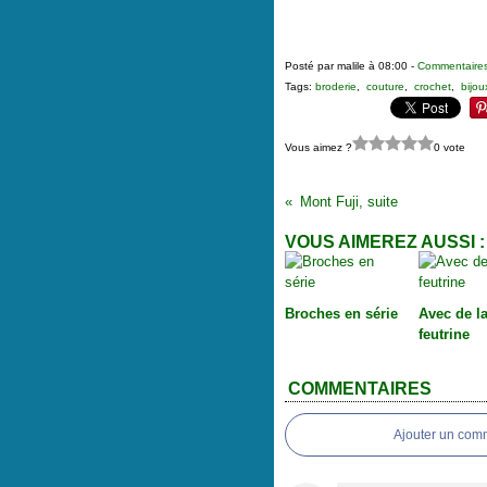
Posté par malile à 08:00 -
Commentaires
Tags:
broderie
,
couture
,
crochet
,
bijou
Vous aimez ?
0 vote
Mont Fuji, suite
VOUS AIMEREZ AUSSI :
Broches en série
Avec de l
feutrine
COMMENTAIRES
Ajouter un com