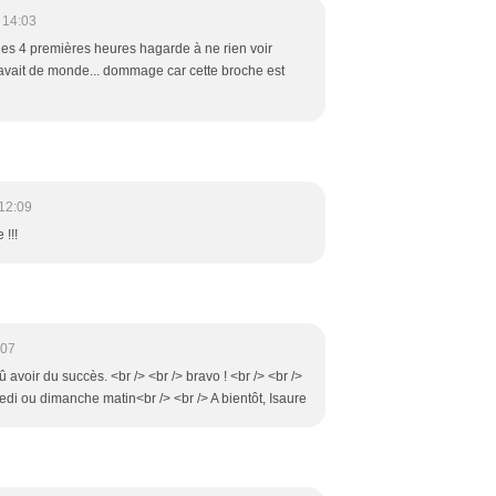
 14:03
é les 4 premières heures hagarde à ne rien voir
y avait de monde... dommage car cette broche est
12:09
 !!!
:07
û avoir du succès. <br /> <br /> bravo ! <br /> <br />
medi ou dimanche matin<br /> <br /> A bientôt, Isaure