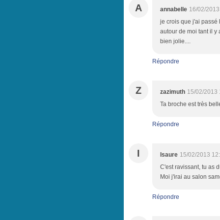
A
annabelle
16/02/2013
je crois que j'ai pass
autour de moi tant il 
bien jolie....
Répondre
Z
zazimuth
15/02/2013 
Ta broche est très belle
Répondre
I
Isaure
15/02/2013 12
C'est ravissant, tu as d
Moi j'irai au salon sa
Répondre