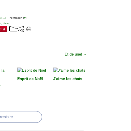
 [
…
]
- Permalien [
#
]
x
,
tissu
Et de une!
Esprit de Noël
J'aime les chats
a
mentaire