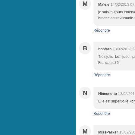
M
Malele
14/02/2013 07
je suis toujours émerve
broche est ravissante 
Répondre
B
bbbfran
13/02/2013 2
Très jolie, bon jeudi,
Francoise76
Répondre
N
Ninounette
13/02/201
Elle est super jolie.<b
Répondre
M
MissParker
13/02/20