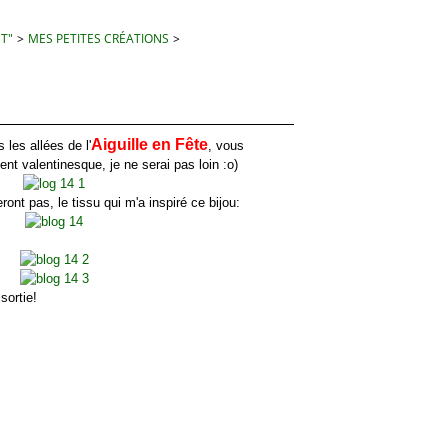
 T"
>
MES PETITES CRÉATIONS
>
Aiguille en Fête
es allées de l'
, vous
t valentinesque, je ne serai pas loin :o)
t pas, le tissu qui m'a inspiré ce bijou:
ortie!