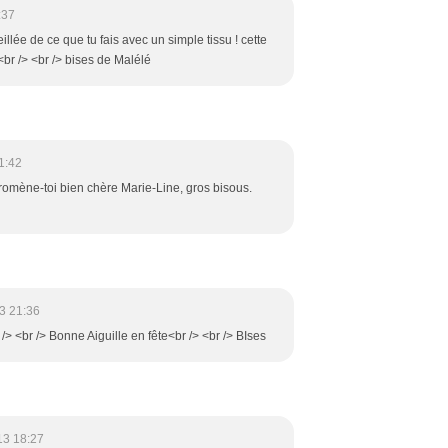
:37
illée de ce que tu fais avec un simple tissu ! cette
<br /> <br /> bises de Malélé
1:42
 promène-toi bien chère Marie-Line, gros bisous.
3 21:36
r /> <br /> Bonne Aiguille en fête<br /> <br /> BIses
13 18:27