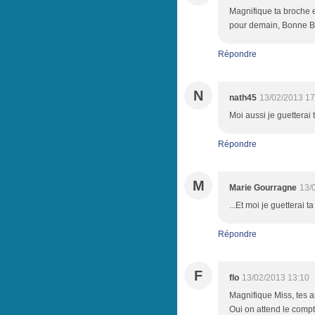
Magnifique ta broche et
pour demain, Bonne 
Répondre
N
nath45
13/02/2013 17
Moi aussi je guetterai 
Répondre
M
Marie Gourragne
13/
...Et moi je guetterai ta
Répondre
F
flo
13/02/2013 13:10
Magnifique Miss, tes am
Oui on attend le compte