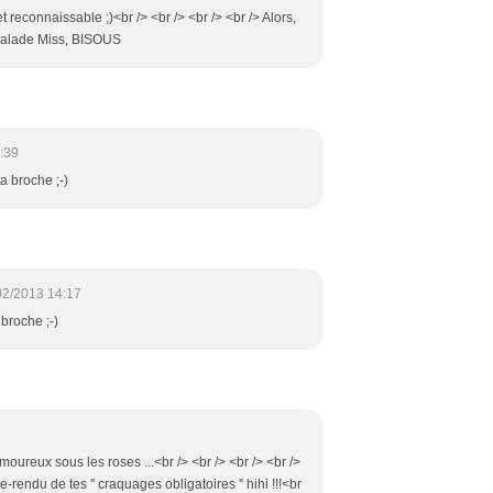
 reconnaissable ;)<br /> <br /> <br /> <br /> Alors,
Balade Miss, BISOUS
:39
ta broche ;-)
02/2013 14:17
 broche ;-)
oureux sous les roses ...<br /> <br /> <br /> <br />
-rendu de tes '' craquages obligatoires '' hihi !!!<br