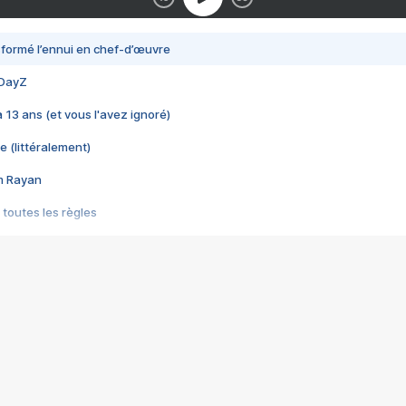
nsformé l’ennui en chef-d’œuvre
 DayZ
 a 13 ans (et vous l'avez ignoré)
e (littéralement)
im Rayan
 toutes les règles
s les jeux vidéo
us choquant de Rockstar ? - Le scandale BULLY
e plus moche de Steam
du RÊVE tourne au CAUCHEMAR
pendant 8 heures