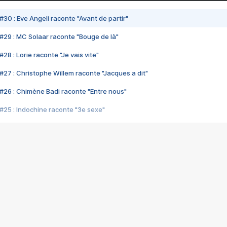
#30 : Eve Angeli raconte "Avant de partir"
#29 : MC Solaar raconte "Bouge de là"
28 : Lorie raconte "Je vais vite"
#27 : Christophe Willem raconte "Jacques a dit"
#26 : Chimène Badi raconte "Entre nous"
#25 : Indochine raconte "3e sexe"
#24 : Zaho raconte "C'est chelou"
#23 : Patrick Bruel raconte "Au café des délices"
#22 : Kyo raconte "Le chemin"
#21 : Nolwenn Leroy raconte "Cassé"
#20 : Patrick Hernandez raconte "Born to be alive"
#19 : Lorie raconte "Près de moi"