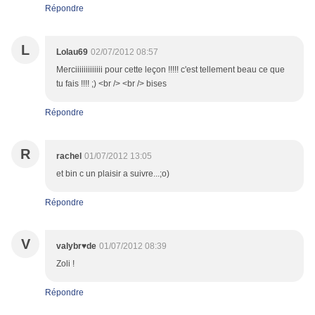
Répondre
L
Lolau69
02/07/2012 08:57
Merciiiiiiiiiiiii pour cette leçon !!!!! c'est tellement beau ce que
tu fais !!!! ;) <br /> <br /> bises
Répondre
R
rachel
01/07/2012 13:05
et bin c un plaisir a suivre...;o)
Répondre
V
valybr♥de
01/07/2012 08:39
Zoli !
Répondre