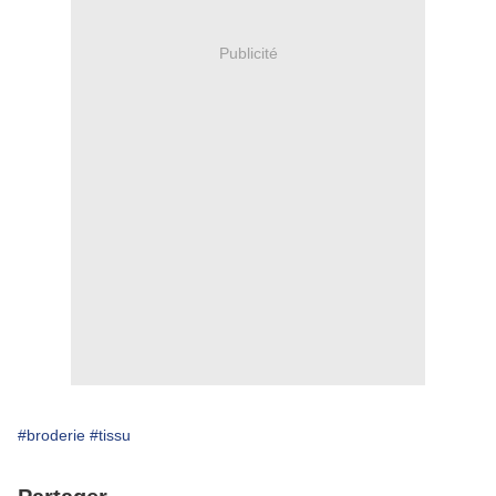
Publicité
#broderie
#tissu