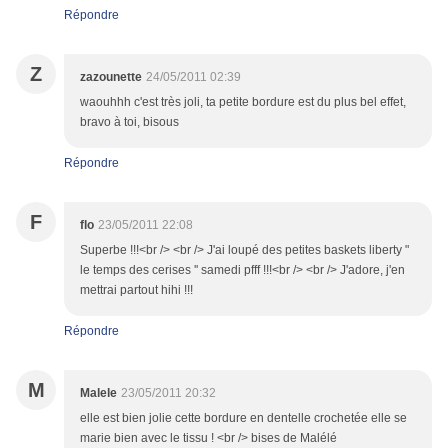
Répondre
Z
zazounette
24/05/2011 02:39
waouhhh c'est très joli, ta petite bordure est du plus bel effet,
bravo à toi, bisous
Répondre
F
flo
23/05/2011 22:08
Superbe !!!<br /> <br /> J'ai loupé des petites baskets liberty "
le temps des cerises '' samedi pfff !!!<br /> <br /> J'adore, j'en
mettrai partout hihi !!!
Répondre
M
Malele
23/05/2011 20:32
elle est bien jolie cette bordure en dentelle crochetée elle se
marie bien avec le tissu ! <br /> bises de Malélé