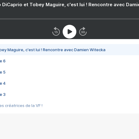
 DiCaprio et Tobey Maguire, c'est lui ! Rencontre avec Dam
bey Maguire, c'est lui ! Rencontre avec Damien Witecka
e 6
e 5
e 4
e 3
s créatrices de la VF !
e 2
e 1