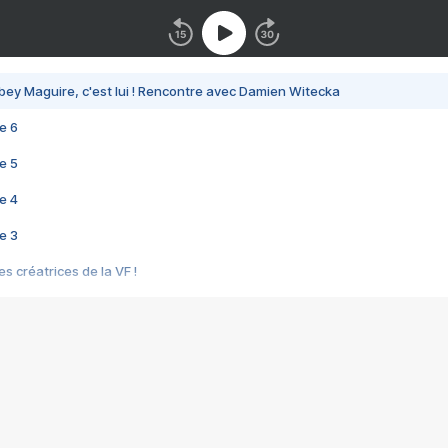
bey Maguire, c'est lui ! Rencontre avec Damien Witecka
e 6
e 5
e 4
e 3
s créatrices de la VF !
e 2
e 1
e Mektoub My Love arrive enfin ! Rencontre avec Shaïn Boumedine et Sal
i : après Toni en famille