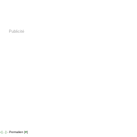
Publicité
 [
…
]
- Permalien [
#
]