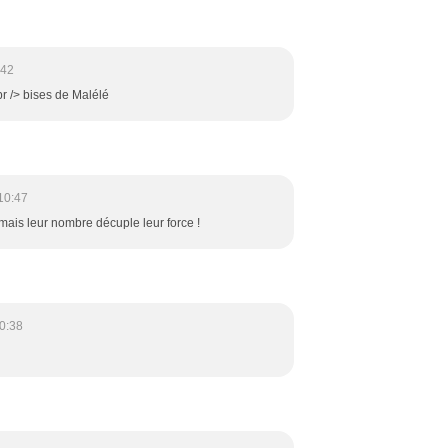
:42
<br /> bises de Malélé
10:47
ts mais leur nombre décuple leur force !
0:38