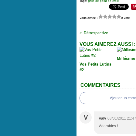
Tags:
grille de point de croix
Vous aimez ?
0 vote
Rétrospective
VOUS AIMEREZ AUSSI :
Millésime
Vos Petits Lutins
#2
COMMENTAIRES
Ajouter un com
V
valy
03/01/2011 21:4
Adorables !