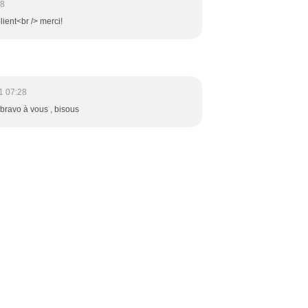
08
plient<br /> merci!
1 07:28
 bravo à vous , bisous