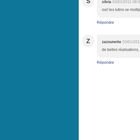
S
silvia
03/01/2011 08:
oui! les lutins se multi
Répondre
Z
zazounette
03/01/201
de belles réalisations,
Répondre