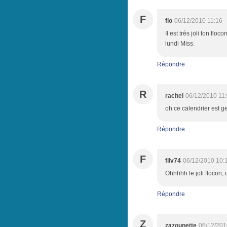
F
flo
06/12/2010 11:16
Il est très joli ton flo
lundi Miss.
Répondre
R
rachel
06/12/2010 11
oh ce calendrier est ge
Répondre
F
filv74
06/12/2010 10:
Ohhhhh le joli flocon, c
Répondre
Z
zazounette
06/12/201