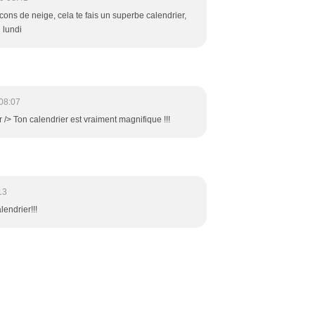
flocons de neige, cela te fais un superbe calendrier,
 lundi
08:07
 /> Ton calendrier est vraiment magnifique !!!
13
endrier!!!