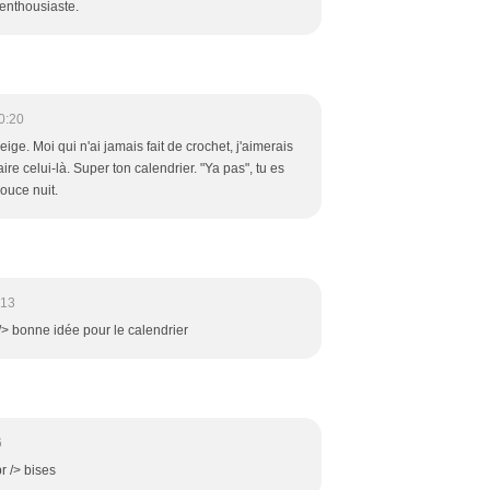
 enthousiaste.
0:20
eige. Moi qui n'ai jamais fait de crochet, j'aimerais
ire celui-là. Super ton calendrier. "Ya pas", tu es
ouce nuit.
:13
 /> bonne idée pour le calendrier
6
br /> bises