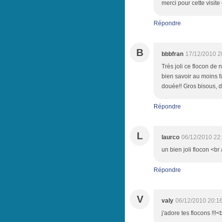
merci pour cette visite
Répondre
B
bbbfran
17/12/2010 2
Très joli ce flocon de n
bien savoir au moins fa
douée!! Gros bisous, d
Répondre
L
laurco
06/12/2010 22
un bien joli flocon <br
Répondre
V
valy
06/12/2010 20:1
j'adore tes flocons !!!<