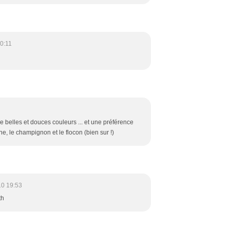
0:11
e belles et douces couleurs ... et une préférence
ne, le champignon et le flocon (bien sur !)
10 19:53
th