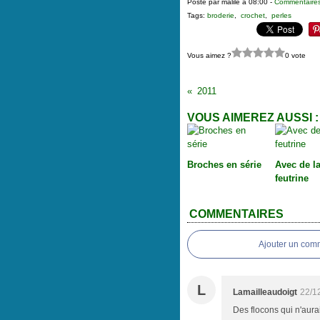
Posté par malile à 08:00 -
Commentaires
Tags:
broderie
,
crochet
,
perles
Vous aimez ?
0 vote
2011
VOUS AIMEREZ AUSSI :
Broches en série
Avec de l
feutrine
COMMENTAIRES
Ajouter un com
L
Lamailleaudoigt
22/1
Des flocons qui n'aurai