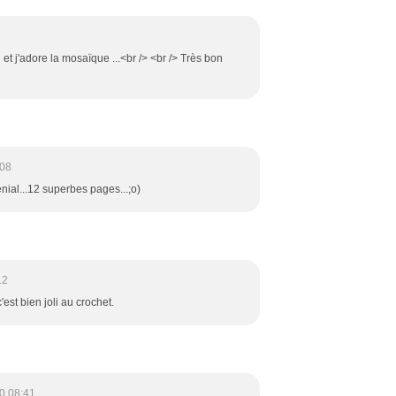
con et j'adore la mosaïque ...<br /> <br /> Très bon
:08
nial...12 superbes pages...;o)
12
'est bien joli au crochet.
0 08:41