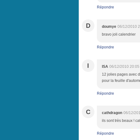
Répondre
D
doumye
06/12/2010 2
bravo joli calendrier
Répondre
I
ISA
06/12/2010 20:05
12 jolies pages avec d
pour la feuille d'autom
Répondre
C
cathdragon
06/12/20
ils sont très beaux ! ca
Répondre