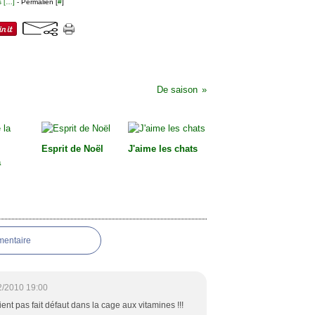
 [
…
]
- Permalien [
#
]
De saison
Esprit de Noël
J'aime les chats
a
mentaire
2/2010 19:00
ent pas fait défaut dans la cage aux vitamines !!!