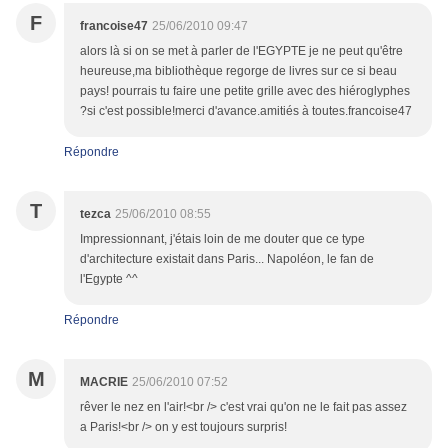
F
francoise47
25/06/2010 09:47
alors là si on se met à parler de l'EGYPTE je ne peut qu'être
heureuse,ma bibliothèque regorge de livres sur ce si beau
pays! pourrais tu faire une petite grille avec des hiéroglyphes
?si c'est possible!merci d'avance.amitiés à toutes.francoise47
Répondre
T
tezca
25/06/2010 08:55
Impressionnant, j'étais loin de me douter que ce type
d'architecture existait dans Paris... Napoléon, le fan de
l'Egypte ^^
Répondre
M
MACRIE
25/06/2010 07:52
rêver le nez en l'air!<br /> c'est vrai qu'on ne le fait pas assez
a Paris!<br /> on y est toujours surpris!