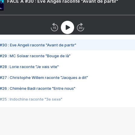
FACE A #30 : Eve Angeli raconte "Avant de partir"
#30 : Eve Angeli raconte "Avant de partir"
#29 : MC Solaar raconte "Bouge de là"
28 : Lorie raconte "Je vais vite"
#27 : Christophe Willem raconte "Jacques a dit"
#26 : Chimène Badi raconte "Entre nous"
#25 : Indochine raconte "3e sexe"
#24 : Zaho raconte "C'est chelou"
#23 : Patrick Bruel raconte "Au café des délices"
#22 : Kyo raconte "Le chemin"