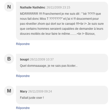
N
Nathalie Nathdmc
26/11/2009 23:15
MDRRRRRR !!!! Franchement je me suis dit : " bè ?!?!?! que
nous fait donc Miss T ???????" et j'ai ri !!! doucement pour
pas réveiller zhom qui dort sur le canapè !!!!<br /> Je suis sure
que certains hommes seraient capables de demander à leurs
douces moitiès de leur faire le même.........<br /> Bizoux,
Répondre
B
bougri
26/11/2009 10:37
Quel dommaaaage, je ne sais pas ticoter...
Répondre
M
Mary
26/11/2009 09:24
Fallait juste oser !
Répondre