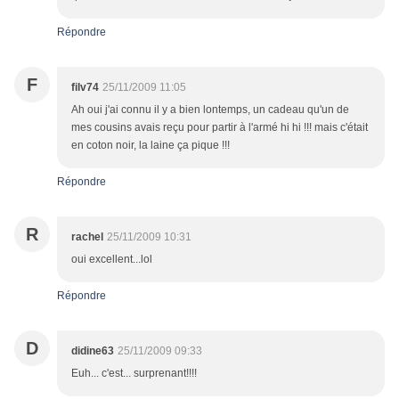
Répondre
F
filv74
25/11/2009 11:05
Ah oui j'ai connu il y a bien lontemps, un cadeau qu'un de
mes cousins avais reçu pour partir à l'armé hi hi !!! mais c'était
en coton noir, la laine ça pique !!!
Répondre
R
rachel
25/11/2009 10:31
oui excellent...lol
Répondre
D
didine63
25/11/2009 09:33
Euh... c'est... surprenant!!!!