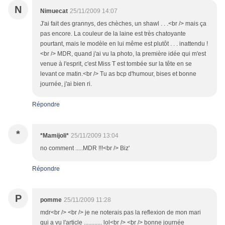
N
Nimuecat
25/11/2009 14:07
J'ai fait des grannys, des chèches, un shawl . . .<br /> mais ça
pas encore. La couleur de la laine est très chatoyante
pourtant, mais le modèle en lui même est plutôt . . . inattendu !
<br /> MDR, quand j'ai vu la photo, la première idée qui m'est
venue à l'esprit, c'est Miss T est tombée sur la tête en se
levant ce matin.<br /> Tu as bcp d'humour, bises et bonne
journée, j'ai bien ri.
Répondre
*
*Mamijoli*
25/11/2009 13:04
no comment .....MDR !!!<br /> Biz'
Répondre
P
pomme
25/11/2009 11:28
mdr<br /> <br /> je ne noterais pas la reflexion de mon mari
qui a vu l'article ............ lol<br /> <br /> bonne journée