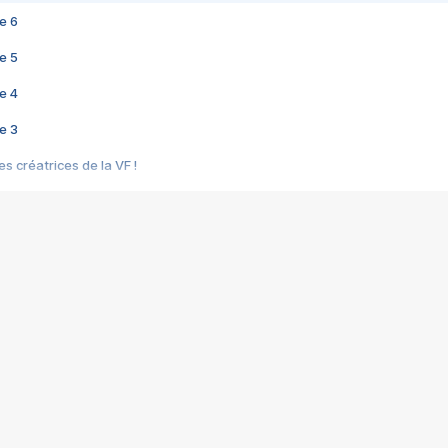
e 6
e 5
e 4
e 3
s créatrices de la VF !
e 2
e 1
e Mektoub My Love arrive enfin ! Rencontre avec Shaïn Boumedine et Sal
i : après Toni en famille
elle réalise le bouleversant Dites lui que je l'aime
ais ! Rencontre autour de Vie privée de Rebecca Zlotowski
 de Marguerite, Grave... Rencontre avec Ella Rumpf