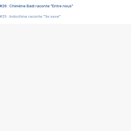
#26 : Chimène Badi raconte "Entre nous"
#25 : Indochine raconte "3e sexe"
#24 : Zaho raconte "C'est chelou"
#23 : Patrick Bruel raconte "Au café des délices"
#22 : Kyo raconte "Le chemin"
#21 : Nolwenn Leroy raconte "Cassé"
#20 : Patrick Hernandez raconte "Born to be alive"
#19 : Lorie raconte "Près de moi"
#18 : Michael Jones raconte "A nos actes manqués" (avec Jean-Jacque
#17 : Khaled raconte "Aïcha"
#16 : Corneille raconte "Parce qu'on vient de loin"
#15 : Indochine raconte "L'aventurier"