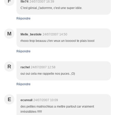
F
filv74
24/07/2007 16:39
C'est génial, j'adorrrrre, c'est une super idée.
Répondre
M
Melle_bestiole
24/07/2007 14:50
rhooo trop beauuu z'en veux un loooool te plais loool
Répondre
R
rachel
24/07/2007 12:58
oui oui cela me rappelle nos puces..;O)
Répondre
E
ecureuil
24/07/2007 10:09
des petites matriochkas a mettre partout car vraiment
irrésistibles !!!!!!