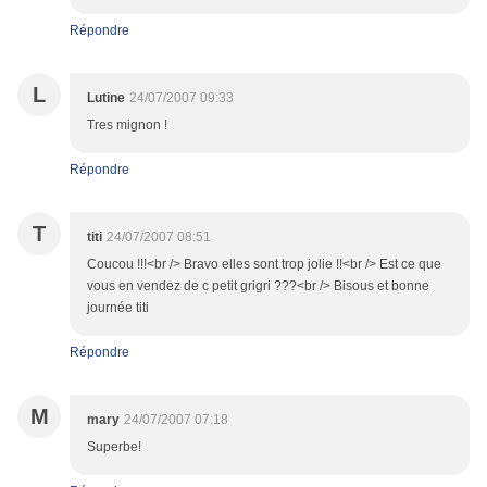
Répondre
L
Lutine
24/07/2007 09:33
Tres mignon !
Répondre
T
titi
24/07/2007 08:51
Coucou !!!<br /> Bravo elles sont trop jolie !!<br /> Est ce que
vous en vendez de c petit grigri ???<br /> Bisous et bonne
journée titi
Répondre
M
mary
24/07/2007 07:18
Superbe!