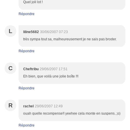
Quel joli lot !
Répondre
L
liline5682
30/06/2007 07:23
très sympa tout sa, malheureusement je ne sais pas broder.
Répondre
C
Cheftribu
29/06/2007 17:51
Eh bien, que voilà une jolie boîte !!!
Répondre
R
rachel
29/06/2007 12:49
ouah quelle recompense!! yeehee cela monte en suspens..;o)
Répondre