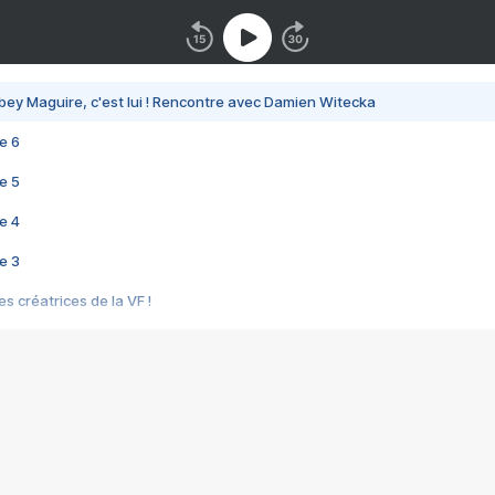
bey Maguire, c'est lui ! Rencontre avec Damien Witecka
e 6
e 5
e 4
e 3
s créatrices de la VF !
e 2
e 1
e Mektoub My Love arrive enfin ! Rencontre avec Shaïn Boumedine et Sal
i : après Toni en famille