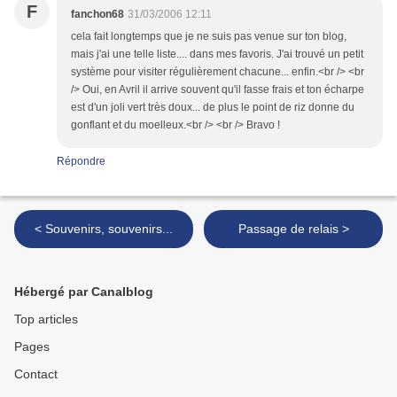
F
fanchon68
31/03/2006 12:11
cela fait longtemps que je ne suis pas venue sur ton blog,
mais j'ai une telle liste.... dans mes favoris. J'ai trouvé un petit
système pour visiter régulièrement chacune... enfin.<br /> <br
/> Oui, en Avril il arrive souvent qu'il fasse frais et ton écharpe
est d'un joli vert très doux... de plus le point de riz donne du
gonflant et du moelleux.<br /> <br /> Bravo !
Répondre
< Souvenirs, souvenirs...
Passage de relais >
Hébergé par Canalblog
Top articles
Pages
Contact