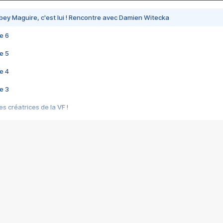
bey Maguire, c'est lui ! Rencontre avec Damien Witecka
e 6
e 5
e 4
e 3
s créatrices de la VF !
e 2
e 1
e Mektoub My Love arrive enfin ! Rencontre avec Shaïn Boumedine et Sal
i : après Toni en famille
elle réalise le bouleversant Dites lui que je l'aime
ais ! Rencontre autour de Vie privée de Rebecca Zlotowski